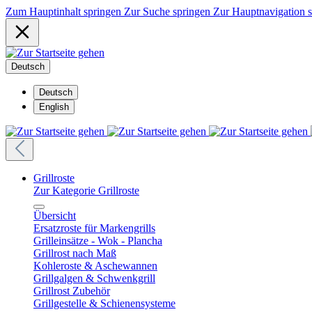
Zum Hauptinhalt springen
Zur Suche springen
Zur Hauptnavigation 
Deutsch
Deutsch
English
Grillroste
Zur Kategorie Grillroste
Übersicht
Ersatzroste für Markengrills
Grilleinsätze - Wok - Plancha
Grillrost nach Maß
Kohleroste & Aschewannen
Grillgalgen & Schwenkgrill
Grillrost Zubehör
Grillgestelle & Schienensysteme