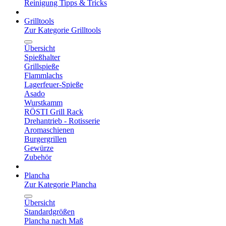
Reinigung Tipps & Tricks
Grilltools
Zur Kategorie Grilltools
Übersicht
Spießhalter
Grillspieße
Flammlachs
Lagerfeuer-Spieße
Asado
Wurstkamm
RÖSTI Grill Rack
Drehantrieb - Rotisserie
Aromaschienen
Burgergrillen
Gewürze
Zubehör
Plancha
Zur Kategorie Plancha
Übersicht
Standardgrößen
Plancha nach Maß