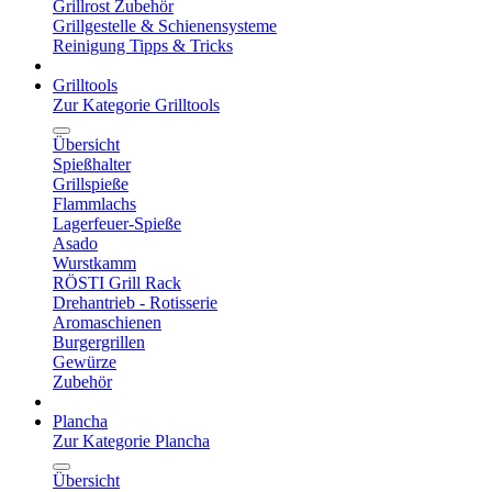
Grillrost Zubehör
Grillgestelle & Schienensysteme
Reinigung Tipps & Tricks
Grilltools
Zur Kategorie Grilltools
Übersicht
Spießhalter
Grillspieße
Flammlachs
Lagerfeuer-Spieße
Asado
Wurstkamm
RÖSTI Grill Rack
Drehantrieb - Rotisserie
Aromaschienen
Burgergrillen
Gewürze
Zubehör
Plancha
Zur Kategorie Plancha
Übersicht