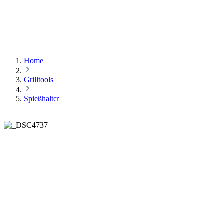
Home
Grilltools
Spießhalter
Steckerlfisch- grillen leicht
gemacht!