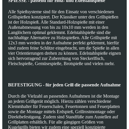
SPIESSE - passend für Holz- und Edelstahlspieße
Alle Spießsysteme sind für den Einsatz von verschiedenen
Grillspießen konzipiert. Der Klassiker unter den Grillspießen
ist der Holzspieß. Alle Standard-Holzspieße mit einer
Außenabmessung von bis zu 10x10 mm werden in den
Langlöchern optimal geklemmt. Edelstahlspieße sind die
nachhaltige Alternative zu Holzspießen. Alle Grillspieße mit
12x3 mm werden in der Aufnahme perfekt geklemmt, hierfür
sind zudem feine Schlitze eingebracht, um die Spieße in allen
vier Orientierungen drehen zu können. Edelstahlspieße eignen
sich hervorragend zur Zubereitung von Steckerlfisch,
Fleischspieße, Gemüsespieße, Brotspieße und vielen mehr.
BEFESTIGUNG - für jeden Grill die passende Aufnahme
Durch die Vielzahl an passenden Aufnahmen ist die Montage
an jedem Grillgerät möglich. Hierzu zählen verschiedene
Klemmhalter für Feuerschalen, Feuertonnen und Feuerplatten
sowie die Montage mittels Erdspieß, Grillrostmontage oder
Direktbefestigung. Zudem sind Standfüße zum Austellen auf
Grillplatten erhältlich. Für alle gängigen Größen von
Kugelgrills bieten wir zudem eine speziell konzipierte