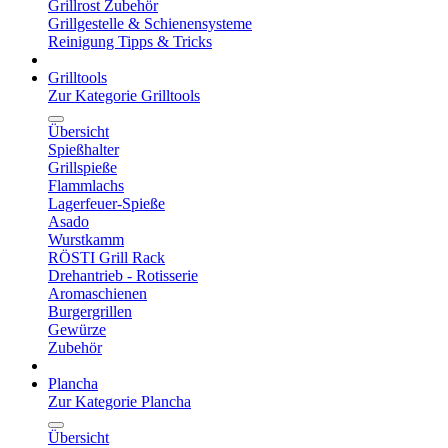
Grillrost Zubehör
Grillgestelle & Schienensysteme
Reinigung Tipps & Tricks
Grilltools
Zur Kategorie Grilltools
Übersicht
Spießhalter
Grillspieße
Flammlachs
Lagerfeuer-Spieße
Asado
Wurstkamm
RÖSTI Grill Rack
Drehantrieb - Rotisserie
Aromaschienen
Burgergrillen
Gewürze
Zubehör
Plancha
Zur Kategorie Plancha
Übersicht