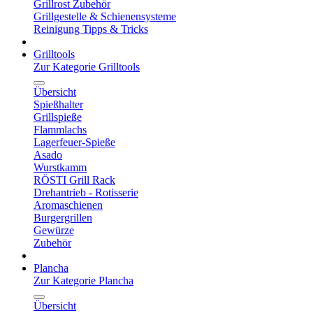
Grillrost Zubehör
Grillgestelle & Schienensysteme
Reinigung Tipps & Tricks
Grilltools
Zur Kategorie Grilltools
Übersicht
Spießhalter
Grillspieße
Flammlachs
Lagerfeuer-Spieße
Asado
Wurstkamm
RÖSTI Grill Rack
Drehantrieb - Rotisserie
Aromaschienen
Burgergrillen
Gewürze
Zubehör
Plancha
Zur Kategorie Plancha
Übersicht