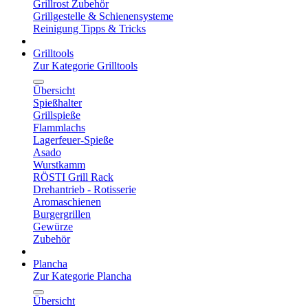
Grillrost Zubehör
Grillgestelle & Schienensysteme
Reinigung Tipps & Tricks
Grilltools
Zur Kategorie Grilltools
Übersicht
Spießhalter
Grillspieße
Flammlachs
Lagerfeuer-Spieße
Asado
Wurstkamm
RÖSTI Grill Rack
Drehantrieb - Rotisserie
Aromaschienen
Burgergrillen
Gewürze
Zubehör
Plancha
Zur Kategorie Plancha
Übersicht