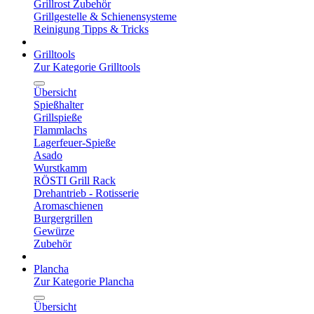
Grillrost Zubehör
Grillgestelle & Schienensysteme
Reinigung Tipps & Tricks
Grilltools
Zur Kategorie Grilltools
Übersicht
Spießhalter
Grillspieße
Flammlachs
Lagerfeuer-Spieße
Asado
Wurstkamm
RÖSTI Grill Rack
Drehantrieb - Rotisserie
Aromaschienen
Burgergrillen
Gewürze
Zubehör
Plancha
Zur Kategorie Plancha
Übersicht