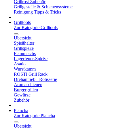
Grillrost Zubehör
Grillgestelle & Schienensysteme
Reinigung Tipps & Tricks
Grilltools
Zur Kategorie Grilltools
Übersicht
Spießhalter
Grillspieße
Flammlachs
Lagerfeuer-Spieße
Asado
Wurstkamm
RÖSTI Grill Rack
Drehantrieb - Rotisserie
Aromaschienen
Burgergrillen
Gewürze
Zubehör
Plancha
Zur Kategorie Plancha
Übersicht