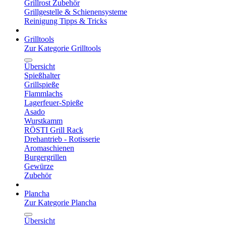
Grillrost Zubehör
Grillgestelle & Schienensysteme
Reinigung Tipps & Tricks
Grilltools
Zur Kategorie Grilltools
Übersicht
Spießhalter
Grillspieße
Flammlachs
Lagerfeuer-Spieße
Asado
Wurstkamm
RÖSTI Grill Rack
Drehantrieb - Rotisserie
Aromaschienen
Burgergrillen
Gewürze
Zubehör
Plancha
Zur Kategorie Plancha
Übersicht