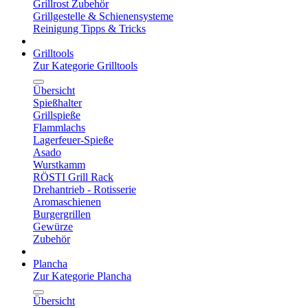
Grillrost Zubehör
Grillgestelle & Schienensysteme
Reinigung Tipps & Tricks
Grilltools
Zur Kategorie Grilltools
Übersicht
Spießhalter
Grillspieße
Flammlachs
Lagerfeuer-Spieße
Asado
Wurstkamm
RÖSTI Grill Rack
Drehantrieb - Rotisserie
Aromaschienen
Burgergrillen
Gewürze
Zubehör
Plancha
Zur Kategorie Plancha
Übersicht