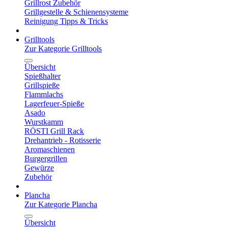
Grillrost Zubehör
Grillgestelle & Schienensysteme
Reinigung Tipps & Tricks
Grilltools
Zur Kategorie Grilltools
Übersicht
Spießhalter
Grillspieße
Flammlachs
Lagerfeuer-Spieße
Asado
Wurstkamm
RÖSTI Grill Rack
Drehantrieb - Rotisserie
Aromaschienen
Burgergrillen
Gewürze
Zubehör
Plancha
Zur Kategorie Plancha
Übersicht