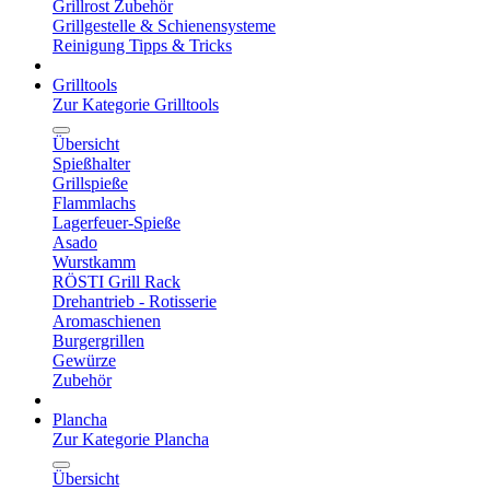
Grillrost Zubehör
Grillgestelle & Schienensysteme
Reinigung Tipps & Tricks
Grilltools
Zur Kategorie Grilltools
Übersicht
Spießhalter
Grillspieße
Flammlachs
Lagerfeuer-Spieße
Asado
Wurstkamm
RÖSTI Grill Rack
Drehantrieb - Rotisserie
Aromaschienen
Burgergrillen
Gewürze
Zubehör
Plancha
Zur Kategorie Plancha
Übersicht