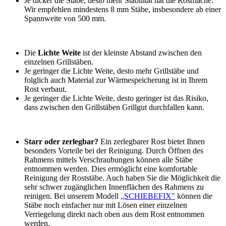
Je dicker die Stäbe, desto mehr Stabilität hat die Rostfläche.
Wir empfehlen mindestens 8 mm Stäbe, insbesondere ab einer
Spannweite von 500 mm.
Die
Lichte Weite
ist der kleinste Abstand zwischen den
einzelnen Grillstäben.
Je geringer die Lichte Weite, desto mehr Grillstäbe und
folglich auch Material zur Wärmespeicherung ist in Ihrem
Rost verbaut.
Je geringer die Lichte Weite, desto geringer ist das Risiko,
dass zwischen den Grillstäben Grillgut durchfallen kann.
Starr oder zerlegbar?
Ein zerlegbarer Rost bietet Ihnen
besonders Vorteile bei der Reinigung. Durch Öffnen des
Rahmens mittels Verschraubungen können alle Stäbe
entnommen werden. Dies ermöglicht eine komfortable
Reinigung der Roststäbe. Auch haben Sie die Möglichkeit die
sehr schwer zugänglichen Innenflächen des Rahmens zu
reinigen. Bei unserem Modell
„SCHIEBEFIX"
können die
Stäbe noch einfacher nur mit Lösen einer einzelnen
Verriegelung direkt nach oben aus dem Rost entnommen
werden.