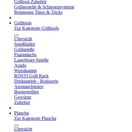
Grillrost Zubehör
Grillgestelle & Schienensysteme
Reinigung Tipps & Tricks
Grilltools
Zur Kategorie Grilltools
Übersicht
Spießhalter
Grillspieße
Flammlachs
Lagerfeuer-Spieße
Asado
Wurstkamm
RÖSTI Grill Rack
Drehantrieb - Rotisserie
Aromaschienen
Burgergrillen
Gewürze
Zubehör
Plancha
Zur Kategorie Plancha
Übersicht