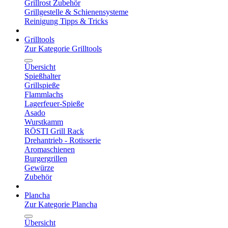
Grillrost Zubehör
Grillgestelle & Schienensysteme
Reinigung Tipps & Tricks
Grilltools
Zur Kategorie Grilltools
Übersicht
Spießhalter
Grillspieße
Flammlachs
Lagerfeuer-Spieße
Asado
Wurstkamm
RÖSTI Grill Rack
Drehantrieb - Rotisserie
Aromaschienen
Burgergrillen
Gewürze
Zubehör
Plancha
Zur Kategorie Plancha
Übersicht