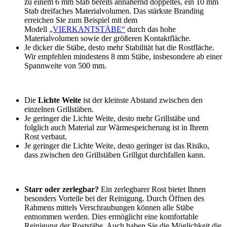
zu einem 6 mm Stab bereits annähernd doppeltes, ein 10 mm
Stab dreifaches Materialvolumen. Das stärkste Branding
erreichen Sie zum Beispiel mit dem
Modell
„VIERKANTSTÄBE“
durch das hohe
Materialvolumen sowie der größeren Kontaktfläche.
Je dicker die Stäbe, desto mehr Stabilität hat die Rostfläche.
Wir empfehlen mindestens 8 mm Stäbe, insbesondere ab einer
Spannweite von 500 mm.
Die
Lichte Weite
ist der kleinste Abstand zwischen den
einzelnen Grillstäben.
Je geringer die Lichte Weite, desto mehr Grillstäbe und
folglich auch Material zur Wärmespeicherung ist in Ihrem
Rost verbaut.
Je geringer die Lichte Weite, desto geringer ist das Risiko,
dass zwischen den Grillstäben Grillgut durchfallen kann.
Starr oder zerlegbar?
Ein zerlegbarer Rost bietet Ihnen
besonders Vorteile bei der Reinigung. Durch Öffnen des
Rahmens mittels Verschraubungen können alle Stäbe
entnommen werden. Dies ermöglicht eine komfortable
Reinigung der Roststäbe. Auch haben Sie die Möglichkeit die