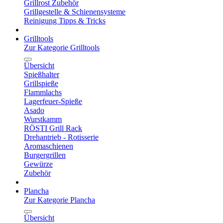
Grillrost Zubehör
Grillgestelle & Schienensysteme
Reinigung Tipps & Tricks
Grilltools
Zur Kategorie Grilltools
Übersicht
Spießhalter
Grillspieße
Flammlachs
Lagerfeuer-Spieße
Asado
Wurstkamm
RÖSTI Grill Rack
Drehantrieb - Rotisserie
Aromaschienen
Burgergrillen
Gewürze
Zubehör
Plancha
Zur Kategorie Plancha
Übersicht