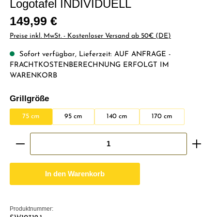
Logotafel INDIVIDUELL
Regulärer Preis:
149,99 €
Preise inkl. MwSt. - Kostenloser Versand ab 50€ (DE)
Sofort verfügbar, Lieferzeit: AUF ANFRAGE -
FRACHTKOSTENBERECHNUNG ERFOLGT IM
WARENKORB
auswählen
Grillgröße
75 cm
95 cm
140 cm
170 cm
Produkt Anzahl: Gib den gewünschten Wert ein ode
In den Warenkorb
Produktnummer: