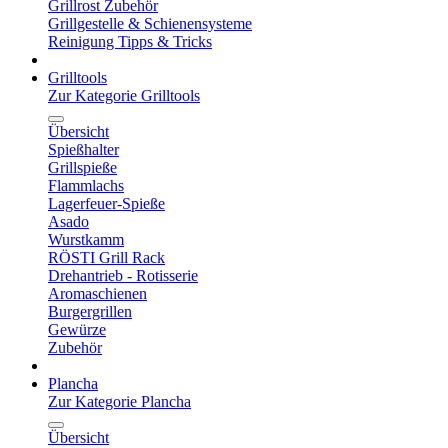
Grillrost Zubehör
Grillgestelle & Schienensysteme
Reinigung Tipps & Tricks
Grilltools
Zur Kategorie Grilltools
Übersicht
Spießhalter
Grillspieße
Flammlachs
Lagerfeuer-Spieße
Asado
Wurstkamm
RÖSTI Grill Rack
Drehantrieb - Rotisserie
Aromaschienen
Burgergrillen
Gewürze
Zubehör
Plancha
Zur Kategorie Plancha
Übersicht