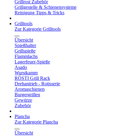
Grillrost Zubehör
Grillgestelle & Schienensysteme
Reinigung Tipps & Tricks
Grilltools
Zur Kategorie Grilltools
Übersicht
Spießhalter
Grillspieße
Flammlachs
Lagerfeuer-Spieße
Asado
Wurstkamm
RÖSTI Grill Rack
Drehantrieb - Rotisserie
Aromaschienen
Burgergrillen
Gewürze
Zubehör
Plancha
Zur Kategorie Plancha
Übersicht