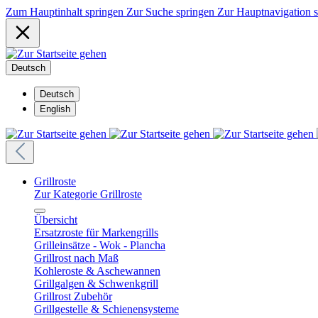
Zum Hauptinhalt springen
Zur Suche springen
Zur Hauptnavigation 
Deutsch
Deutsch
English
Grillroste
Zur Kategorie Grillroste
Übersicht
Ersatzroste für Markengrills
Grilleinsätze - Wok - Plancha
Grillrost nach Maß
Kohleroste & Aschewannen
Grillgalgen & Schwenkgrill
Grillrost Zubehör
Grillgestelle & Schienensysteme