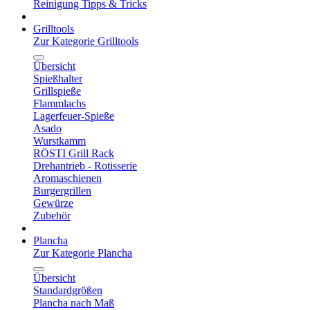
Reinigung Tipps & Tricks
Grilltools
Zur Kategorie Grilltools
Übersicht
Spießhalter
Grillspieße
Flammlachs
Lagerfeuer-Spieße
Asado
Wurstkamm
RÖSTI Grill Rack
Drehantrieb - Rotisserie
Aromaschienen
Burgergrillen
Gewürze
Zubehör
Plancha
Zur Kategorie Plancha
Übersicht
Standardgrößen
Plancha nach Maß