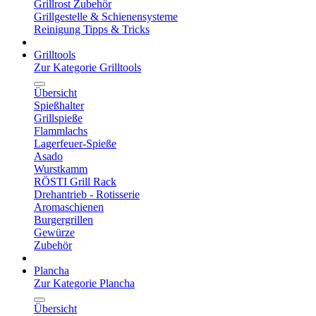
Grillrost Zubehör
Grillgestelle & Schienensysteme
Reinigung Tipps & Tricks
Grilltools
Zur Kategorie Grilltools
Übersicht
Spießhalter
Grillspieße
Flammlachs
Lagerfeuer-Spieße
Asado
Wurstkamm
RÖSTI Grill Rack
Drehantrieb - Rotisserie
Aromaschienen
Burgergrillen
Gewürze
Zubehör
Plancha
Zur Kategorie Plancha
Übersicht