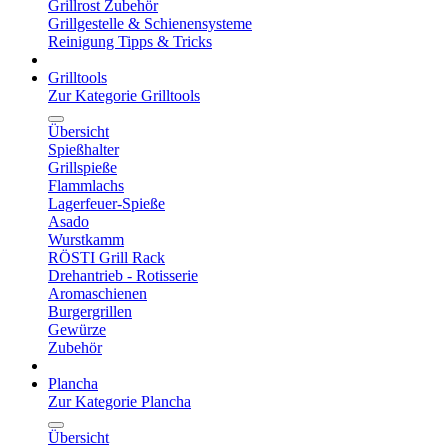
Grillrost Zubehör
Grillgestelle & Schienensysteme
Reinigung Tipps & Tricks
Grilltools
Zur Kategorie Grilltools
Übersicht
Spießhalter
Grillspieße
Flammlachs
Lagerfeuer-Spieße
Asado
Wurstkamm
RÖSTI Grill Rack
Drehantrieb - Rotisserie
Aromaschienen
Burgergrillen
Gewürze
Zubehör
Plancha
Zur Kategorie Plancha
Übersicht